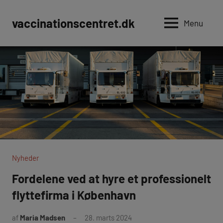
Videre
til
vaccinationscentret.dk
Menu
indhold
Nyheder
Fordelene ved at hyre et professionelt
flyttefirma i København
af
Maria Madsen
28. marts 2024