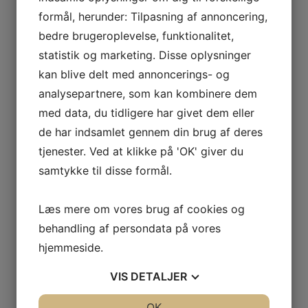
håndtere tunge møbler eller store kasser selv.
formål, herunder: Tilpasning af annoncering,
bedre brugeroplevelse, funktionalitet,
Et
professionelt flyttefirma i København
har også
statistik og marketing. Disse oplysninger
erfaring med at navigere i byens travle gader og smalle
kan blive delt med annoncerings- og
opgange. De ved, hvordan man bedst pakker og
analysepartnere, som kan kombinere dem
transporterer møbler og ejendele gennem trange
med data, du tidligere har givet dem eller
passager og smalle døråbninger. Dette kan være en
de har indsamlet gennem din brug af deres
stor fordel, da det kan være en udfordring at flytte i en
tjenester. Ved at klikke på 'OK' giver du
storby som København.
samtykke til disse formål.
Når du hyrer et professionelt flyttefirma i København,
Læs mere om vores brug af cookies og
kan du også være sikker på, at dine ejendele bliver
behandling af persondata på vores
behandlet med omhu og respekt. De professionelle
hjemmeside.
flyttemænd ved, hvordan man bedst sikrer møbler og
VIS
DETALJER
ejendele under transport, så du undgår skader og
ødelæggelser.
JA
NEJ
OK
JA
NEJ